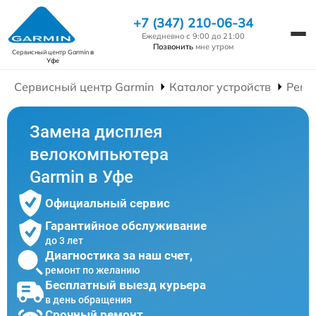
+7 (347) 210-06-34
Ежедневно с 9:00 до 21:00
Позвонить
мне утром
Сервисный центр Garmin
в
Уфе
Сервисный центр Garmin
Каталог устройств
Ремо
Замена дисплея
велокомпьютера
Garmin в Уфе
Официальный сервис
Гарантийное обслуживание
до 3 лет
Диагностика за наш счет,
ремонт по желанию
Бесплатный выезд курьера
в день обращения
Срочный ремонт