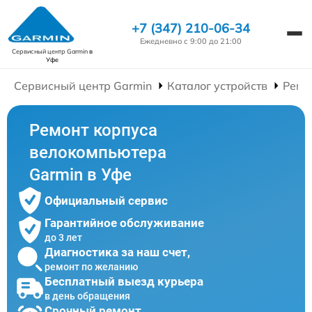
+7 (347) 210-06-34
Ежедневно с 9:00 до 21:00
Сервисный центр Garmin
в
Уфе
Сервисный центр Garmin
Каталог устройств
Ремо
Ремонт корпуса
велокомпьютера
Garmin в Уфе
Официальный сервис
Гарантийное обслуживание
до 3 лет
Диагностика за наш счет,
ремонт по желанию
Бесплатный выезд курьера
в день обращения
Срочный ремонт