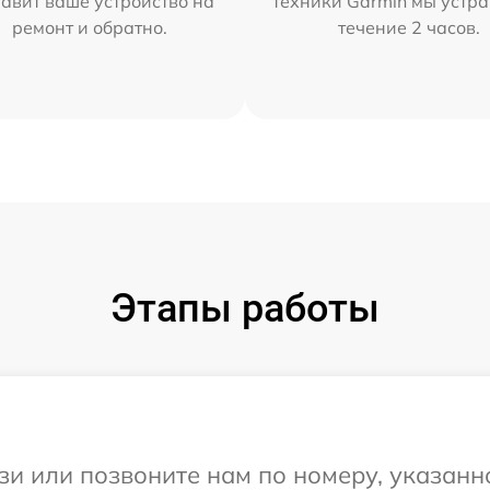
тавит ваше устройство на
техники Garmin мы устра
ремонт и обратно.
течение 2 часов.
Этапы работы
и или позвоните нам по номеру, указанн