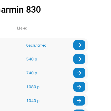
armin 830
Цена
бесплатно
540 р
740 р
1080 р
1040 р