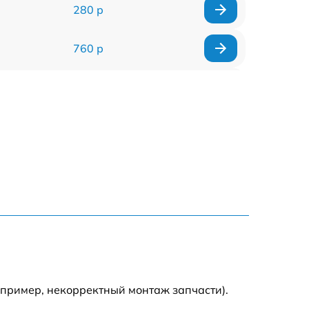
280 р
760 р
1100 р
1140 р
900 р
440 р
870 р
апример, некорректный монтаж запчасти).