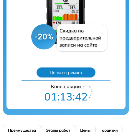
Скидка по
-20%
предварительной
записи на сайте
Цены на ремонт
Конец акции
01:13:41
Преимущества
Этапы работ
Цены
Гарантия
М