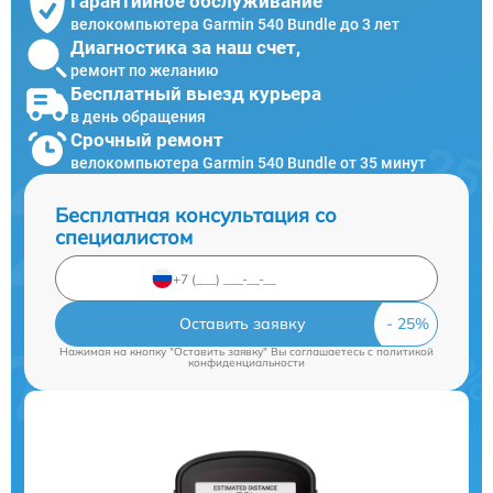
Гарантийное обслуживание
велокомпьютера Garmin 540 Bundle до 3 лет
Диагностика за наш счет,
ремонт по желанию
Бесплатный выезд курьера
в день обращения
Срочный ремонт
велокомпьютера Garmin 540 Bundle от 35 минут
Бесплатная консультация со
специалистом
Оставить заявку
Нажимая на кнопку "Оставить заявку" Вы соглашаетесь c
политикой
конфиденциальности