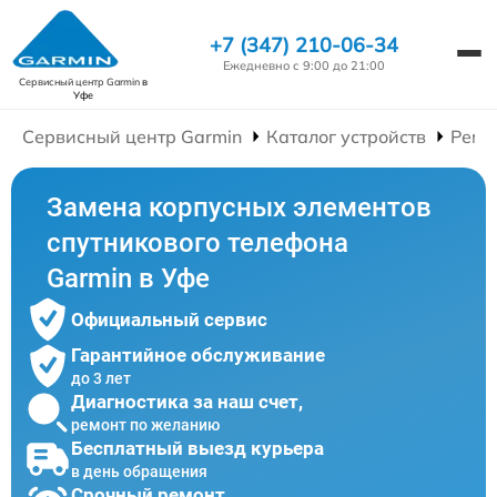
+7 (347) 210-06-34
Ежедневно с 9:00 до 21:00
Сервисный центр Garmin
в
Уфе
Сервисный центр Garmin
Каталог устройств
Ремо
Замена корпусных элементов
спутникового телефона
Garmin в Уфе
Официальный сервис
Гарантийное обслуживание
до 3 лет
Диагностика за наш счет,
ремонт по желанию
Бесплатный выезд курьера
в день обращения
Срочный ремонт