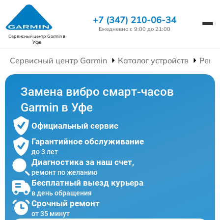
+7 (347) 210-06-34
Ежедневно с 9:00 до 21:00
Сервисный центр Garmin
в
Уфе
Сервисный центр Garmin
Каталог устройств
Ремо
Замена вибро смарт-часов
Garmin в Уфе
Официальный сервис
Гарантийное обслуживание
до 3 лет
Диагностика за наш счет,
ремонт по желанию
Бесплатный выезд курьера
в день обращения
Срочный ремонт
от 35 минут