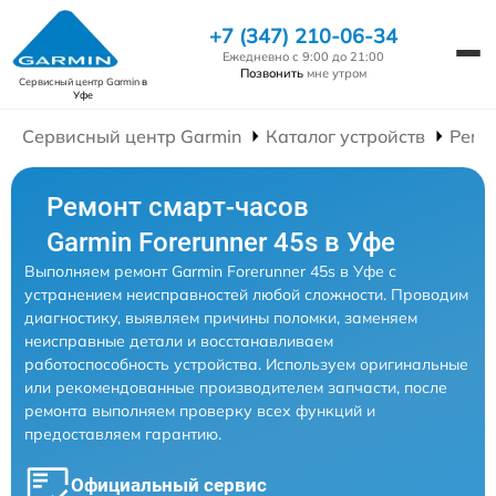
+7 (347) 210-06-34
Ежедневно с 9:00 до 21:00
Позвонить
мне утром
Сервисный центр Garmin
в
Уфе
Сервисный центр Garmin
Каталог устройств
Ремо
Ремонт смарт-часов
Garmin Forerunner 45s в Уфе
Выполняем ремонт Garmin Forerunner 45s в Уфе с
устранением неисправностей любой сложности. Проводим
диагностику, выявляем причины поломки, заменяем
неисправные детали и восстанавливаем
работоспособность устройства. Используем оригинальные
или рекомендованные производителем запчасти, после
ремонта выполняем проверку всех функций и
предоставляем гарантию.
Официальный сервис