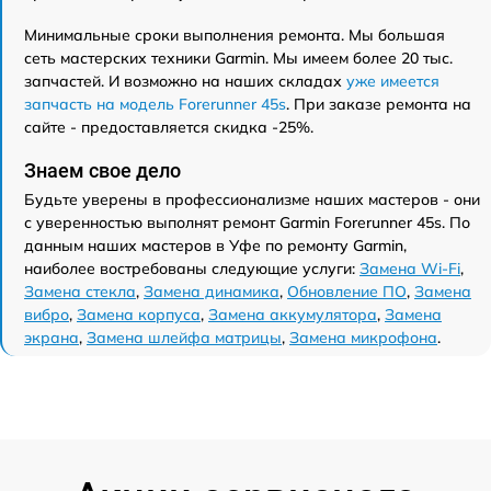
Минимальные сроки выполнения ремонта. Мы большая
сеть мастерских техники Garmin. Мы имеем более 20 тыс.
запчастей. И возможно на наших складах
уже имеется
запчасть на модель Forerunner 45s
. При заказе ремонта на
сайте - предоставляется скидка -25%.
Знаем свое дело
Будьте уверены в профессионализме наших мастеров - они
с уверенностью выполнят ремонт Garmin Forerunner 45s. По
данным наших мастеров в Уфе по ремонту Garmin,
наиболее востребованы следующие услуги:
Замена Wi-Fi
,
Замена стекла
,
Замена динамика
,
Обновление ПО
,
Замена
вибро
,
Замена корпуса
,
Замена аккумулятора
,
Замена
экрана
,
Замена шлейфа матрицы
,
Замена микрофона
.