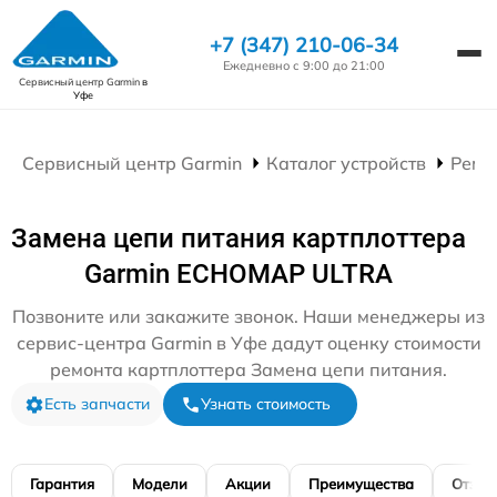
+7 (347) 210-06-34
Ежедневно с 9:00 до 21:00
Сервисный центр Garmin
в
Уфе
Сервисный центр Garmin
Каталог устройств
Ремо
Замена цепи питания картплоттера
Garmin ECHOMAP ULTRA
Позвоните или закажите звонок. Наши менеджеры из
сервис-центра Garmin в Уфе дадут оценку стоимости
ремонта картплоттера Замена цепи питания.
Есть запчасти
Узнать стоимость
Гарантия
Модели
Акции
Преимущества
Отзы