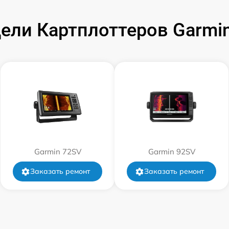
ели Картплоттеров Garm
от 60 мин
от 60 мин
от 60 мин
Garmin 72SV
Garmin 92SV
Заказать ремонт
Заказать ремонт