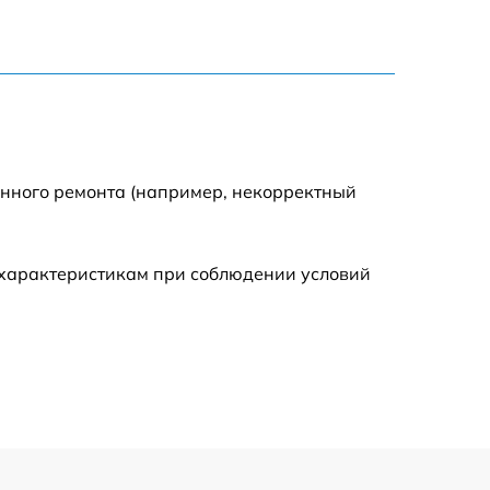
500 р
600 р
600 р
енного ремонта (например, некорректный
1600 р
 характеристикам при соблюдении условий
600 р
500 р
500 р
600 р