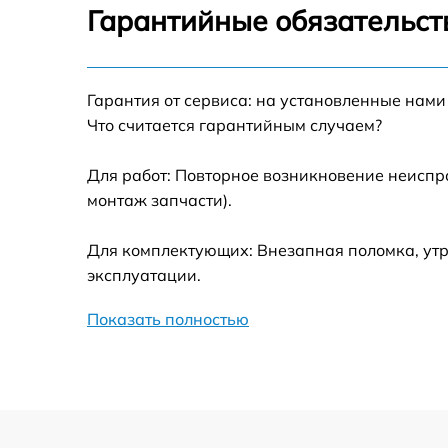
Гарантийные обязательст
Замена термотрубок
Гарантия от сервиса: на установленные нами
Замена станции airport
Что считается гарантийным случаем?
Замена подсветки матрицы
Для работ: Повторное возникновение неиспр
монтаж запчасти).
Замена батареи
Для комплектующих: Внезапная поломка, утр
Замена аудио выхода
эксплуатации.
Показать полностью
Замена VGA порта
Замена S-Video порта
Чистка от вирусов