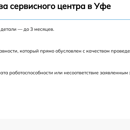
ва сервисного центра в Уфе
от 60 мин
 детали — до 3 месяцев.
от 60 мин
от 60 мин
авности, который прямо обусловлен с качеством провед
от 30 мин
ата работоспособности или несоответствие заявленным
от 60 мин
от 60 мин
от 60 мин
от 60 мин