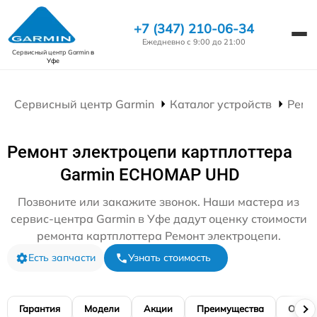
+7 (347) 210-06-34
Ежедневно с 9:00 до 21:00
Сервисный центр Garmin
в
Уфе
Сервисный центр Garmin
Каталог устройств
Ремо
Ремонт электроцепи картплоттера
Garmin ECHOMAP UHD
Позвоните или закажите звонок. Наши мастера из
сервис-центра Garmin в Уфе дадут оценку стоимости
ремонта картплоттера Ремонт электроцепи.
Есть запчасти
Узнать стоимость
Гарантия
Модели
Акции
Преимущества
Отзы