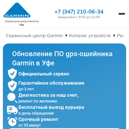
+7 (347) 210-06-34
Ежедневно с 9:00 до 21:00
Сервисный центр Garmin
в
Уфе
Сервисный центр Garmin
Каталог устройств
Ремо
Обновление ПО gps-ошейника
Garmin в Уфе
Официальный сервис
Гарантийное обслуживание
до 3 лет
Диагностика за наш счет,
ремонт по желанию
Бесплатный выезд курьера
в день обращения
Срочный ремонт
от 35 минут