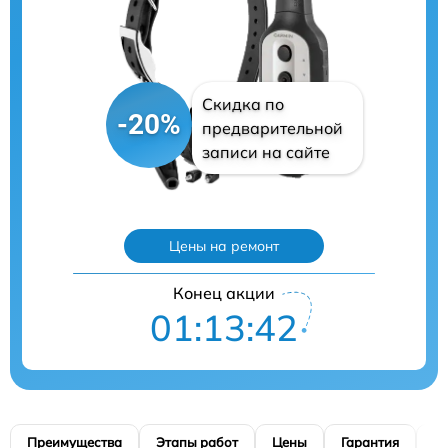
Скидка по
-20%
предварительной
записи на сайте
Цены на ремонт
Конец акции
01:13:41
Преимущества
Этапы работ
Цены
Гарантия
М