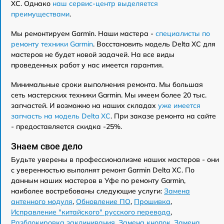
XC. Однако
наш сервис-центр выделяется
преимуществами
.
Мы ремонтируем Garmin. Наши мастера -
специалисты по
ремонту техники Garmin
. Восстановить модель Delta XC для
мастеров не будет новой задачей. На все виды
проведенных работ у нас имеется гарантия.
Минимальные сроки выполнения ремонта. Мы большая
сеть мастерских техники Garmin. Мы имеем более 20 тыс.
запчастей. И возможно на наших складах
уже имеется
запчасть на модель Delta XC
. При заказе ремонта на сайте
- предоставляется скидка -25%.
Знаем свое дело
Будьте уверены в профессионализме наших мастеров - они
с уверенностью выполнят ремонт Garmin Delta XC. По
данным наших мастеров в Уфе по ремонту Garmin,
наиболее востребованы следующие услуги:
Замена
антенного модуля
,
Обновление ПО
,
Прошивка
,
Исправление "китайского" русского перевода
,
Разблокировка заклинивания
,
Замена кнопок
,
Замена