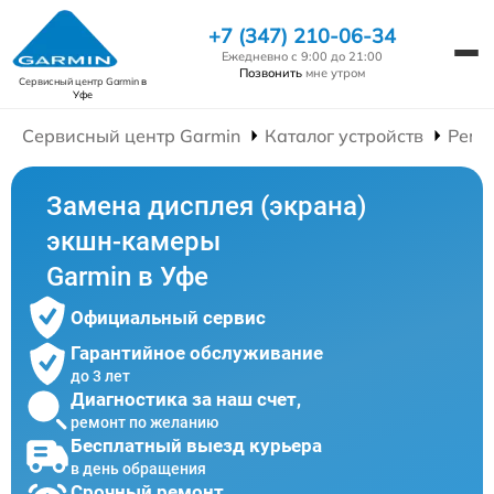
+7 (347) 210-06-34
Ежедневно с 9:00 до 21:00
Позвонить
мне утром
Сервисный центр Garmin
в
Уфе
Сервисный центр Garmin
Каталог устройств
Ремо
Замена дисплея (экрана)
экшн-камеры
Garmin в Уфе
Официальный сервис
Гарантийное обслуживание
до 3 лет
Диагностика за наш счет,
ремонт по желанию
Бесплатный выезд курьера
в день обращения
Срочный ремонт