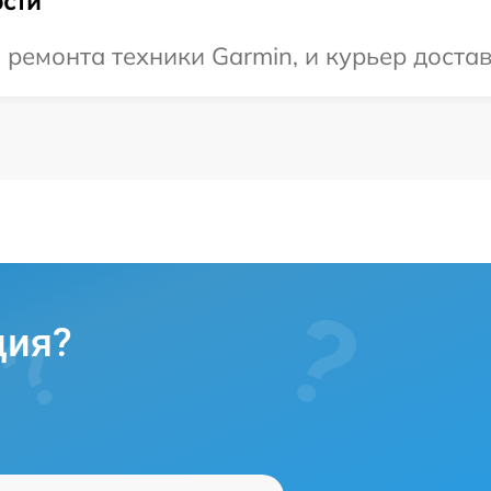
сти
емонта техники Garmin, и курьер достави
ция?