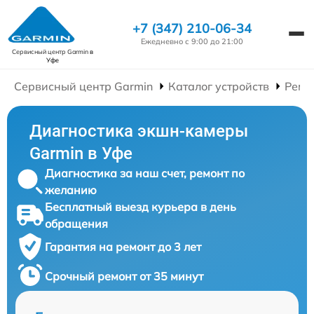
+7 (347) 210-06-34
Ежедневно с 9:00 до 21:00
Сервисный центр Garmin
в
Уфе
Сервисный центр Garmin
Каталог устройств
Ремо
Диагностика экшн-камеры
Garmin в Уфе
Диагностика за наш счет, ремонт по
желанию
Бесплатный выезд курьера в день
обращения
Гарантия на ремонт до 3 лет
Срочный ремонт от 35 минут