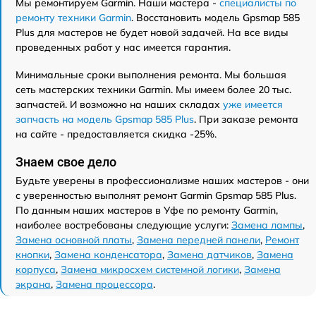
Мы ремонтируем Garmin. Наши мастера -
специалисты по
ремонту техники Garmin
. Восстановить модель Gpsmap 585
Plus для мастеров не будет новой задачей. На все виды
проведенных работ у нас имеется гарантия.
Минимальные сроки выполнения ремонта. Мы большая
сеть мастерских техники Garmin. Мы имеем более 20 тыс.
запчастей. И возможно на наших складах
уже имеется
запчасть на модель Gpsmap 585 Plus
. При заказе ремонта
на сайте - предоставляется скидка -25%.
Знаем свое дело
Будьте уверены в профессионализме наших мастеров - они
с уверенностью выполнят ремонт Garmin Gpsmap 585 Plus.
По данным наших мастеров в Уфе по ремонту Garmin,
наиболее востребованы следующие услуги:
Замена лампы
,
Замена основной платы
,
Замена передней панели
,
Ремонт
кнопки
,
Замена конденсатора
,
Замена датчиков
,
Замена
корпуса
,
Замена микросхем системной логики
,
Замена
экрана
,
Замена процессора
.