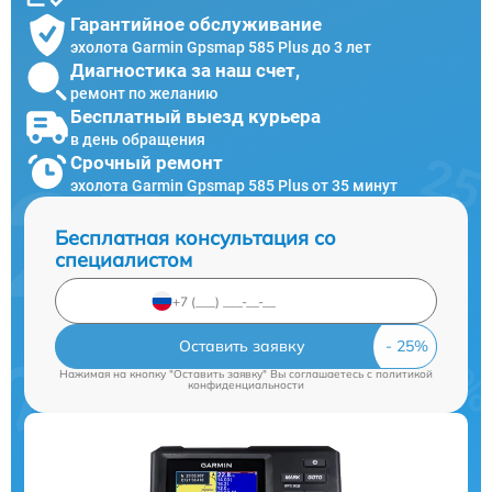
Гарантийное обслуживание
эхолота Garmin Gpsmap 585 Plus до 3 лет
Диагностика за наш счет,
ремонт по желанию
Бесплатный выезд курьера
в день обращения
Срочный ремонт
эхолота Garmin Gpsmap 585 Plus от 35 минут
Бесплатная консультация со
специалистом
Оставить заявку
Нажимая на кнопку "Оставить заявку" Вы соглашаетесь c
политикой
конфиденциальности