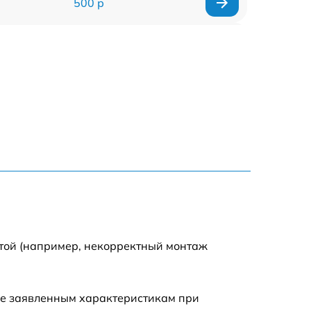
500 р
750 р
500 р
1000 р
500 р
500 р
500 р
отой (например, некорректный монтаж
500 р
ие заявленным характеристикам при