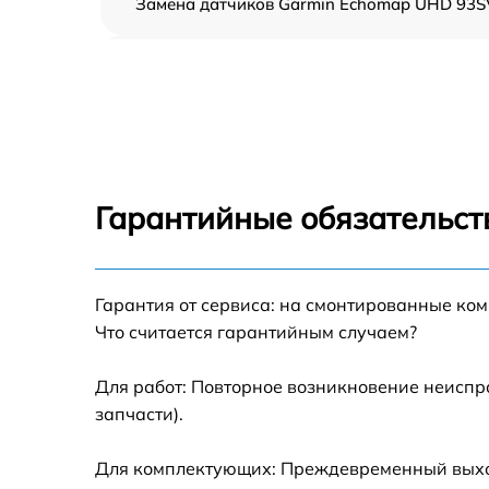
Замена датчиков Garmin Echomap UHD 93S
Замена корпуса Garmin Echomap UHD 93SV
Замена микросхем системной логики Garmi
Echomap UHD 93SV
Замена экрана Garmin Echomap UHD 93SV
Гарантийные обязательст
Замена процессора Garmin Echomap UHD
93SV
Гарантия от сервиса: на смонтированные ко
Прошивка Garmin Echomap UHD 93SV
Что считается гарантийным случаем?
Замена разъема Garmin Echomap UHD 93S
Для работ: Повторное возникновение неиспр
запчасти).
Замена зуммера Garmin Echomap UHD 93S
Для комплектующих: Преждевременный выход 