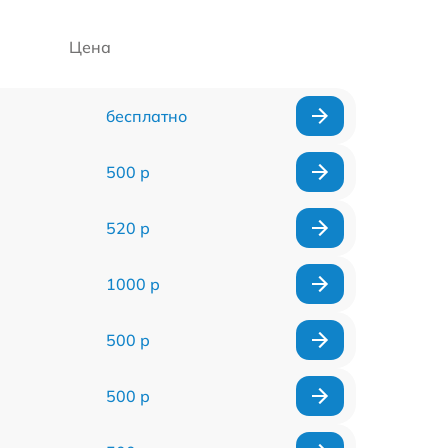
Цена
бесплатно
500 р
520 р
1000 р
500 р
500 р