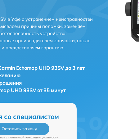
SV в Уфе с устранением неисправностей
выявляем причины поломки, заменяем
ботоспособность устройства.
анные производителем запчасти, после
 и предоставляем гарантию.
Garmin Echomap UHD 93SV до 3 лет
 желанию
бращения
omap UHD 93SV от 35 минут
я со специалистом
Оставить заявку
есь c
политикой конфиденциальности