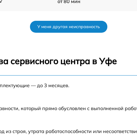
V
от 80 мин
от 50 мин
У меня другая неисправность
n
от 60 мин
от 60 мин
ва сервисного центра в Уфе
от 50 мин
мплектующие — до 3 месяцев.
от 60 мин
V
от 90 мин
авности, который прямо обусловлен с выполненной раб
V
от 70 мин
из строя, утрата работоспособности или несоответств