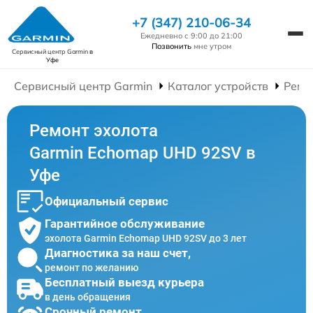
+7 (347) 210-06-34
Ежедневно с 9:00 до 21:00
Позвонить
мне утром
Сервисный центр Garmin
в
Уфе
Сервисный центр Garmin
Каталог устройств
Ремо
Ремонт эхолота
Garmin Echomap UHD 92SV в
Уфе
Официальный сервис
Гарантийное обслуживание
эхолота Garmin Echomap UHD 92SV до 3 лет
Диагностика за наш счет,
ремонт по желанию
Бесплатный выезд курьера
в день обращения
Срочный ремонт