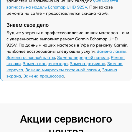
запчастей. И возможно на наших складах
уже имеется
запчасть на модель Echomap UHD 92SV
. При заказе
ремонта на сайте - предоставляется скидка -25%.
Знаем свое дело
Будьте уверены в профессионализме наших мастеров - они
с уверенностью выполнят ремонт Garmin Echomap UHD
92SV. По данным наших мастеров в Уфе по ремонту Garmin,
наиболее востребованы следующие услуги:
Замена лампы
,
Замена основной платы
,
Замена передней панели
,
Ремонт
кнопки
,
Замена конденсатора
,
Замена датчиков
,
Замена
корпуса
,
Замена микросхем системной логики
,
Замена
экрана
,
Замена процессора
.
Акции сервисного
центра