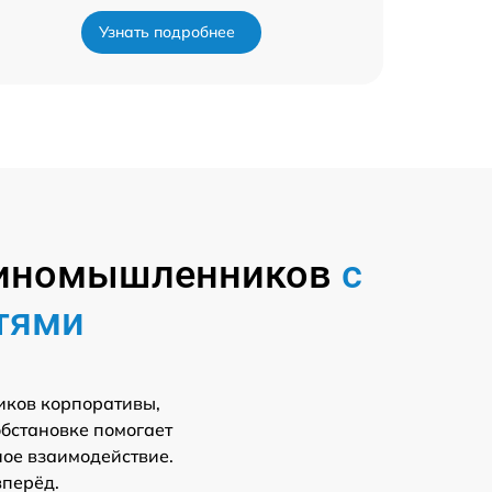
Узнать подробнее
единомышленников
с
тями
иков корпоративы,
обстановке помогает
ное взаимодействие.
вперёд.